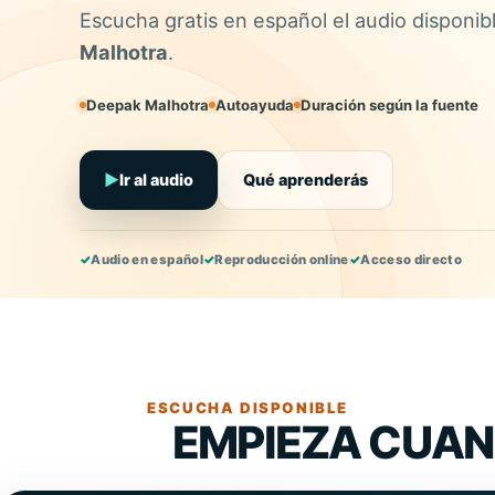
Escucha gratis en español el audio disponib
Malhotra
.
Deepak Malhotra
Autoayuda
Duración según la fuente
▶
Ir al audio
Qué aprenderás
✓
Audio en español
✓
Reproducción online
✓
Acceso directo
ESCUCHA DISPONIBLE
EMPIEZA CUAN