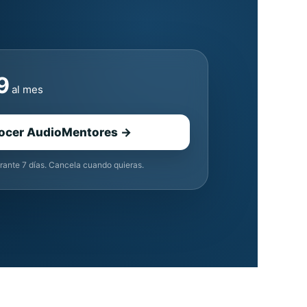
9
al mes
ocer AudioMentores →
rante 7 días. Cancela cuando quieras.