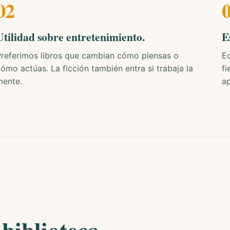
02
Utilidad sobre entretenimiento.
E
Preferimos libros que cambian cómo piensas o
Ed
ómo actúas. La ficción también entra si trabaja la
fi
mente.
a