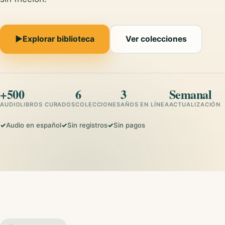
▶
Explorar biblioteca
Ver colecciones
+500
6
3
Semanal
AUDIOLIBROS CURADOS
COLECCIONES
AÑOS EN LÍNEA
ACTUALIZACIÓN
Audio en español
Sin registros
Sin pagos