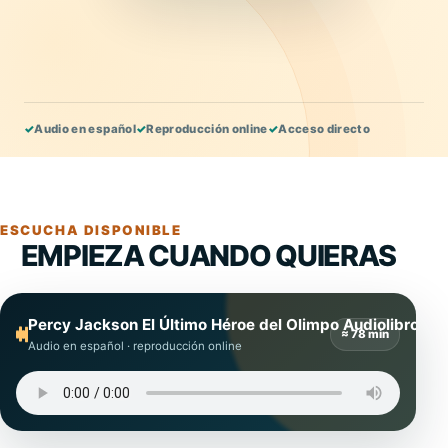
✓
Audio en español
✓
Reproducción online
✓
Acceso directo
ESCUCHA DISPONIBLE
EMPIEZA CUANDO QUIERAS
Percy Jackson El Último Héroe del Olimpo Audiolibro
≈ 78 min
Audio en español · reproducción online