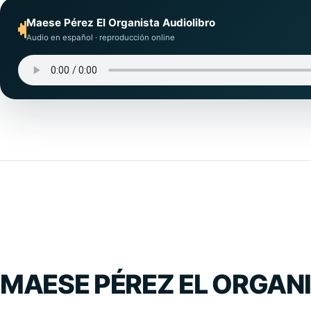
Maese Pérez El Organista Audiolibro
Audio en español · reproducción online
MAESE PÉREZ EL ORGANI