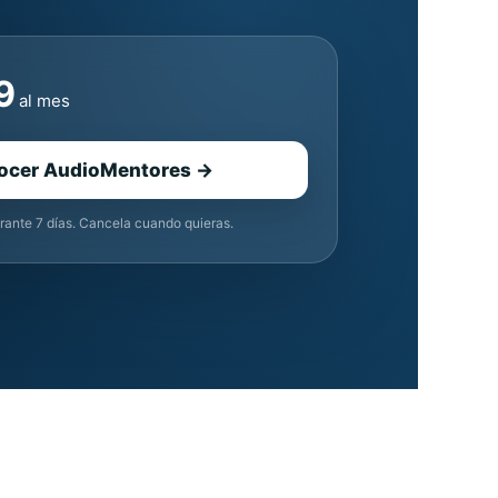
9
al mes
ocer AudioMentores →
rante 7 días. Cancela cuando quieras.