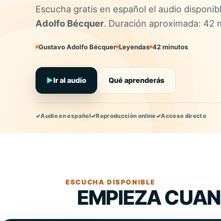
Escucha gratis en español el audio disponib
Adolfo Bécquer
. Duración aproximada: 42 
Gustavo Adolfo Bécquer
Leyendas
42 minutos
▶
Ir al audio
Qué aprenderás
✓
Audio en español
✓
Reproducción online
✓
Acceso directo
ESCUCHA DISPONIBLE
EMPIEZA CUAN