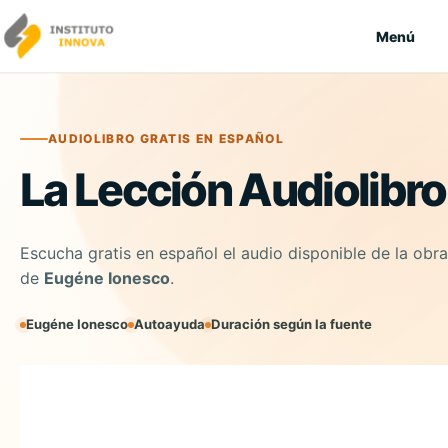
Saltar al contenido
Menú
AUDIOLIBRO GRATIS EN ESPAÑOL
La Lección Audiolibro
Escucha gratis en español el audio disponible de la obra
de
Eugéne Ionesco
.
Eugéne Ionesco
Autoayuda
Duración según la fuente