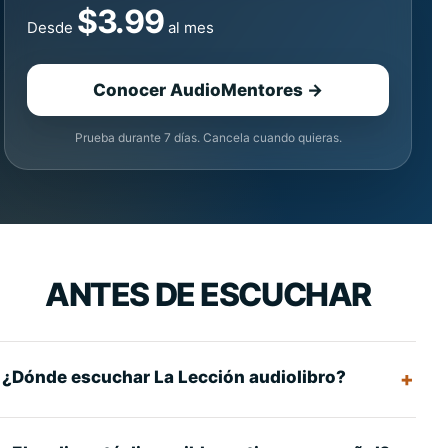
$3.99
Desde
al mes
Conocer AudioMentores →
Prueba durante 7 días. Cancela cuando quieras.
ANTES DE ESCUCHAR
¿Dónde escuchar La Lección audiolibro?