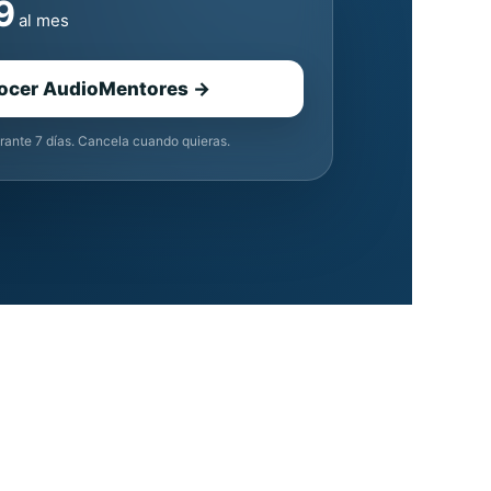
9
al mes
ocer AudioMentores →
rante 7 días. Cancela cuando quieras.