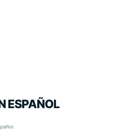
EN ESPAÑOL
spañol.