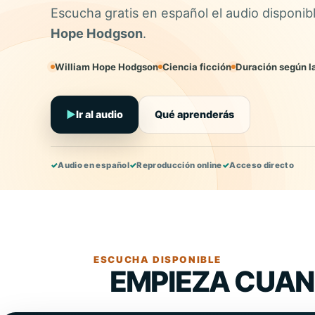
Escucha gratis en español el audio disponib
Hope Hodgson
.
William Hope Hodgson
Ciencia ficción
Duración según l
▶
Ir al audio
Qué aprenderás
✓
Audio en español
✓
Reproducción online
✓
Acceso directo
ESCUCHA DISPONIBLE
EMPIEZA CUAN