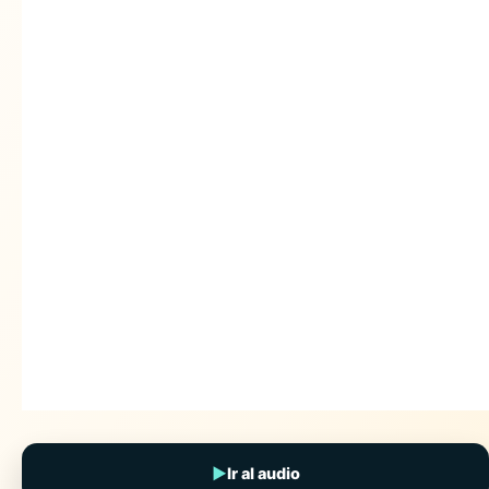
▶
Ir al audio