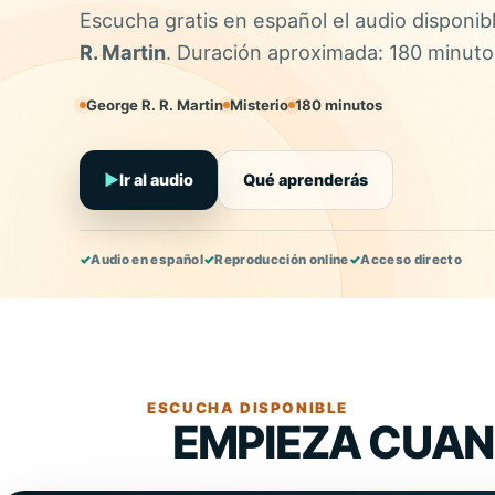
Escucha gratis en español el audio disponib
R. Martin
. Duración aproximada: 180 minuto
George R. R. Martin
Misterio
180 minutos
▶
Ir al audio
Qué aprenderás
✓
Audio en español
✓
Reproducción online
✓
Acceso directo
ESCUCHA DISPONIBLE
EMPIEZA CUAN