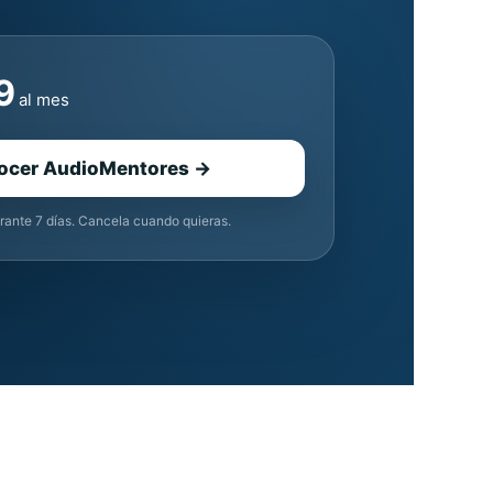
9
al mes
ocer AudioMentores →
rante 7 días. Cancela cuando quieras.