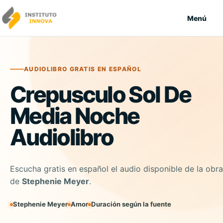
Saltar al contenido
Menú
AUDIOLIBRO GRATIS EN ESPAÑOL
Crepusculo Sol De
Media Noche
Audiolibro
Escucha gratis en español el audio disponible de la obra
de
Stephenie Meyer
.
Stephenie Meyer
Amor
Duración según la fuente