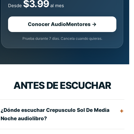
$3.99
Desde
al mes
Conocer AudioMentores →
Prueba durante 7 días. Cancela cuando quieras.
ANTES DE ESCUCHAR
¿Dónde escuchar Crepusculo Sol De Media
Noche audiolibro?