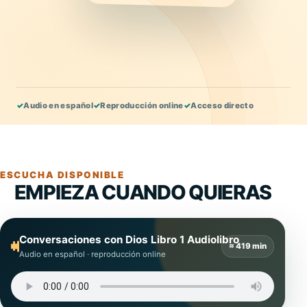
✓
Audio en español
✓
Reproducción online
✓
Acceso directo
ESCUCHA DISPONIBLE
EMPIEZA CUANDO QUIERAS
Conversaciones con Dios Libro 1 Audiolibro
≈ 419 min
Audio en español · reproducción online